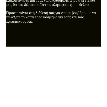
Επικοινωνήστε μαζί μας για οποιαδήποτε απορία έχετε,και
μεις θα σας δώσουμε όλες τις πληροφορίες που θέλετε.
Είμαστε πάντα στη διάθεσή σας για να σας βοηθήσουμε να
επιλέξετε το κατάλληλο κόσμημα για εσάς και τους
αγαπημένους σας.