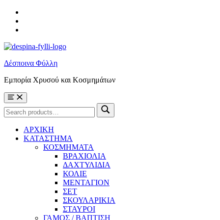
Skip
to
Skip
main
to
Skip
navigation
main
to
content
footer
Δέσποινα Φύλλη
Εμπορία Χρυσού και Κοσμημάτων
Menu
Search
Search
for:
ΑΡΧΙΚΗ
ΚΑΤΑΣΤΗΜΑ
ΚΟΣΜΗΜΑΤΑ
ΒΡΑΧΙΟΛΙΑ
ΔΑΧΤΥΛΙΔΙΑ
ΚΟΛΙΕ
ΜΕΝΤΑΓΙΟΝ
ΣΕΤ
ΣΚΟΥΛΑΡΙΚΙΑ
ΣΤΑΥΡΟΙ
ΓΑΜΟΣ / ΒΑΠΤΙΣΗ