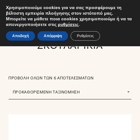
Χρησιμοποιούμε cookies για να σας προσφέρουμε τη
ΚΑΛ
ΧΡΗΣΤΗΣ
δέσποινα φύλλη
EL
ΕΜΠΟΡΊΑ ΧΡΥΣΟΎ ΚΑΙ ΚΟΣΜΗΜΆΤΩΝ
βέλτιστη εμπειρία πλοήγησης στον ιστότοπό μας.
MENU
Μπορείτε να μάθετε ποια cookies χρησιμοποιούμε ή να τα
απενεργοποιήσετε στις
ρυθμίσεις
.
Αποδοχή
Απόρριψη
Ρυθμίσεις
ΣΚΟΥΛΑΡΙΚΙΑ
ΠΡΟΒΟΛΉ ΌΛΩΝ ΤΩΝ 6 ΑΠΟΤΕΛΕΣΜΆΤΩΝ
LIST OF PRODUCTS