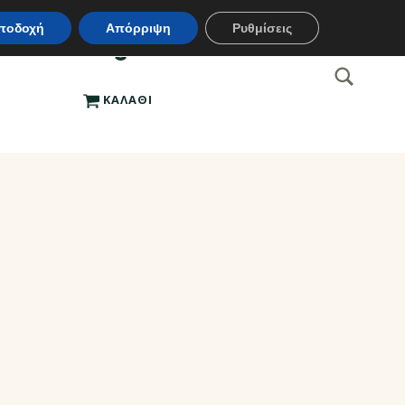
ποδοχή
Απόρριψη
Ρυθμίσεις
EL
ΧΡΗΣΤΗΣ
SEARCH
Search for:
ΚΑΛΑΘΙ