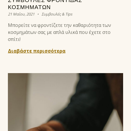
ΣΥΜΒΟΥΛΕΣ ΦΡΟΝΤΙΔΑΣ
ΚΟΣΜΗΜΑΤΩΝ
Posted on:
Categorized in:
Written by:
eleni
21 Μαΐου, 2021
Συμβουλές & Tips
Μπορείτε να φροντίζετε την καθαριότητα των
κοσμημάτων σας με απλά υλικά που έχετε στο
σπίτι!
Διαβάστε περισσότερα