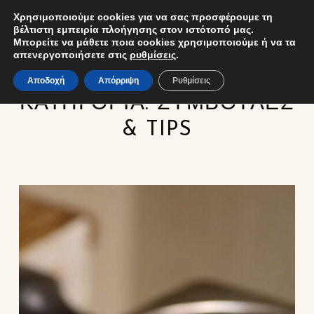
Χρησιμοποιούμε cookies για να σας προσφέρουμε τη
ΚΑΛ
ΧΡΗΣΤΗΣ
δέσποινα φύλλη
EL
ΕΜΠΟΡΊΑ ΧΡΥΣΟΎ ΚΑΙ ΚΟΣΜΗΜΆΤΩΝ
βέλτιστη εμπειρία πλοήγησης στον ιστότοπό μας.
MENU
Μπορείτε να μάθετε ποια cookies χρησιμοποιούμε ή να τα
απενεργοποιήσετε στις
ρυθμίσεις
.
Αποδοχή
Απόρριψη
Ρυθμίσεις
ΚΑΤΗΓΟΡΊΑ:
ΣΥΜΒΟΥΛΈΣ
& TIPS