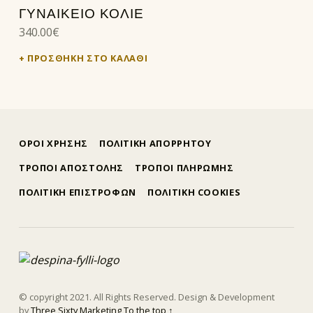
ΓΥΝΑΙΚΕΙΟ ΚΟΛΙΕ
340.00
€
ΠΡΟΣΘΉΚΗ ΣΤΟ ΚΑΛΆΘΙ
ΟΡΟΙ ΧΡΗΣΗΣ
ΠΟΛΙΤΙΚΗ ΑΠΟΡΡΗΤΟΥ
ΤΡΟΠΟΙ ΑΠΟΣΤΟΛΗΣ
ΤΡΟΠΟΙ ΠΛΗΡΩΜΗΣ
ΠΟΛΙΤΙΚΗ ΕΠΙΣΤΡΟΦΩΝ
ΠΟΛΙΤΙΚΗ COOKIES
δέσποινα φύλλη
ΕΜΠΟΡΊΑ ΧΡΥΣΟΎ ΚΑΙ ΚΟΣΜΗΜΆΤΩΝ
© copyright 2021. All Rights Reserved. Design & Development
by
Three Sixty Marketing
To the top ↑