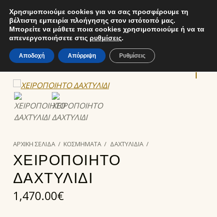
Χρησιμοποιούμε cookies για να σας προσφέρουμε τη
δέσποινα φύλλη
ΕΜΠΟΡΊΑ ΧΡΥΣΟΎ ΚΑΙ ΚΟΣΜΗΜΆΤΩΝ
βέλτιστη εμπειρία πλοήγησης στον ιστότοπό μας.
MENU
ΧΡΗΣΤΗΣ
ΚΑΛ
Μπορείτε να μάθετε ποια cookies χρησιμοποιούμε ή να τα
EL
απενεργοποιήσετε στις
ρυθμίσεις
.
Αποδοχή
Απόρριψη
Ρυθμίσεις
ΑΡΧΙΚΉ ΣΕΛΊΔΑ
/
ΚΟΣΜΗΜΑΤΑ
/
ΔΑΧΤΥΛΙΔΙΑ
/
ΧΕΙΡΟΠΟΙΗΤΟ
ΔΑΧΤΥΛΙΔΙ
1,470.00
€